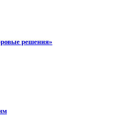
фровые решения»
мим