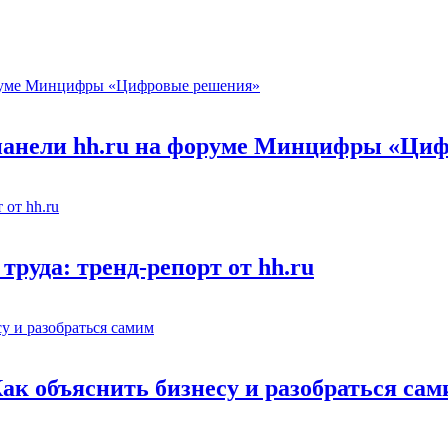
 панели hh.ru на форуме Минцифры «Ци
труда: тренд-репорт от hh.ru
Как объяснить бизнесу и разобраться са