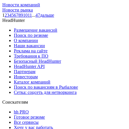
Новости компаний
Новости рынка
1
2
3
4
5
6
7
8
9
10
11
...
47
дальше
HeadHunter
Размещение вакансий
Поиск по резюме
О компании
Наши вакансии
Реклама на сайте
Требования к ПО
Безопасный HeadHunter
HeadHunter API
Партнерам
Инвесторам
Каталог компаний
Поиск по вакансиям в Рыбалове
Сетка: соцсеть для нетворкинга
Соискателям
hh PRO
Готовое резюме
Все сервисы
Хочу у вас работать